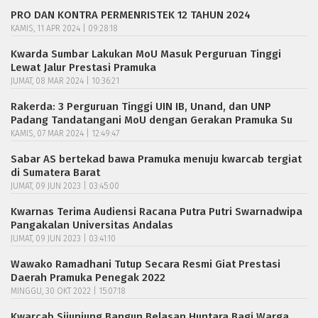
PRO DAN KONTRA PERMENRISTEK 12 TAHUN 2024
KAMIS, 11 APR 2024 | 09:28:18
Kwarda Sumbar Lakukan MoU Masuk Perguruan Tinggi
Lewat Jalur Prestasi Pramuka
JUMAT, 08 MAR 2024 | 10:36:21
Rakerda: 3 Perguruan Tinggi UIN IB, Unand, dan UNP
Padang Tandatangani MoU dengan Gerakan Pramuka Su
KAMIS, 07 MAR 2024 | 12:49:47
Sabar AS bertekad bawa Pramuka menuju kwarcab tergiat
di Sumatera Barat
JUMAT, 09 JUN 2023 | 03:45:00
Kwarnas Terima Audiensi Racana Putra Putri Swarnadwipa
Pangakalan Universitas Andalas
JUMAT, 09 JUN 2023 | 03:41:10
Wawako Ramadhani Tutup Secara Resmi Giat Prestasi
Daerah Pramuka Penegak 2022
MINGGU, 30 OKT 2022 | 15:07:18
Kwarcab Sijunjung Bangun Belasan Huntara Bagi Warga