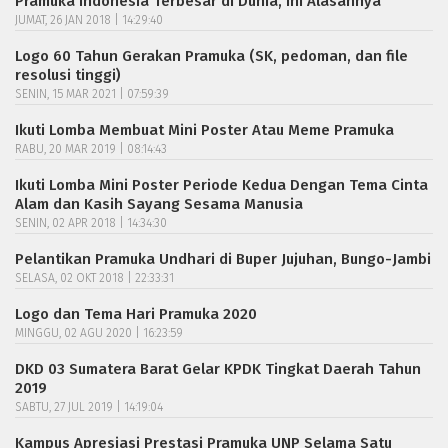
Pramuka Indonesia Terbesar di Dunia, ini Alasannya
JUMAT, 26 JAN 2018 | 14:29:40
Logo 60 Tahun Gerakan Pramuka (SK, pedoman, dan file
resolusi tinggi)
SENIN, 15 MAR 2021 | 07:59:39
Ikuti Lomba Membuat Mini Poster Atau Meme Pramuka
RABU, 20 MAR 2019 | 08:14:43
Ikuti Lomba Mini Poster Periode Kedua Dengan Tema Cinta
Alam dan Kasih Sayang Sesama Manusia
SENIN, 02 APR 2018 | 14:34:30
Pelantikan Pramuka Undhari di Buper Jujuhan, Bungo-Jambi
SELASA, 02 OKT 2018 | 22:33:31
Logo dan Tema Hari Pramuka 2020
MINGGU, 02 AGU 2020 | 16:23:59
DKD 03 Sumatera Barat Gelar KPDK Tingkat Daerah Tahun
2019
SABTU, 27 JUL 2019 | 14:19:04
Kampus Apresiasi Prestasi Pramuka UNP Selama Satu