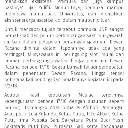
menaikkan eksistensi Pramuka dan juga kampus
pastinya" ujar Yulifri. Menurutnya, pramuka mampu
membawa nama baik Universitas, dan menaikkan
eksistensi organisasi baik di dalam maupun diluar.
Untuk mencapai tujuan tersebut pramuka UNP sangat
berhati-hati dan penuh pertimbangan saat musyawarah
ini, baik dalam pelaporan pertanggungjawaban, Dewan
Racana diminta dalam laporannya tidak ada yang
tertinggal. Musyawarah ini berlngsung alot, mulai dari
laporan pertanggung jawaban hingga pemilihan Dewan
Racana periode 17/18. Begitu banyak terjadi perdebatan
dalam penentuan Dewan Racana. Hingga terjadi
beberapa kali pending dan berakhirnya kegiatan ini pada
7/2/18.
Adapun hasil keputusan Musrac terpilihnya
kepengurusan periode 17/18 dengan susunan seperti
berikut, Pemangku Adat putra M. Afdhori, Pemangku
Adat putri, Lusi Yulanda. Ketua Putra, Riko Akbar, Ketua
Putri, Irma Puspita Sari. Sekretaris Putra Budi Yusri,
Sekretaris Putri Dewi Purnama Sari, serta Bendahara