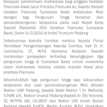
Kesiapan penerimaan mahasiswa bagi anggota Gerakan
Pramuka lewat Jalur Prestasi Pramuka itu, Kwartir Daerah
Gerakan Pramuka Sumatera Barat melakukan MoU
dengan tiga Perguruan Tinggi tersebut dan
penandatanganan kerjasama pada saat Rapat Kerja
Daerah (Rakerda) 2024 Gerakan Pramuka Sumatera
Barat, Senin (4/3/2024) di hotel Truntum Padang.
Sebelumnya Kwarda Sumbar melalui Kepala Pusat
Penelitian Pengembangan Kwarda Sumbar, Kak Dr. H.
Candrianto, ST., M.Pd. bersama Andalan Daerah
melakukan penjajakan terhadap kesanggupan tiga
perguruan tinggi di Sumatera Barat untuk menerima
calon mahasiswa melalui seleksi mandiri lewat jalur
prestasi Pramuka.
Alhamdulillah tiga perguruan tinggi siap laksanakan
kerjasama dan saat penandatanganan MoU dihadiri
Rektor UNP Padang, diwakili Wakil Rektor 1 Dr. Refnaldi,
S.PdM. Litt., Rektor Unand Padang diwakili Dr. Efa Yonnedi,
SE, M.PPM, Akt, CA.GRGP dan Rektor UIN Imam Bonjol
Padang diwakili Prof.Dr. Martin Kustati, M.Pd. disaksikan