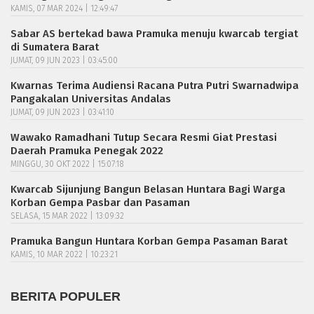
KAMIS, 07 MAR 2024 | 12:49:47
Sabar AS bertekad bawa Pramuka menuju kwarcab tergiat
di Sumatera Barat
JUMAT, 09 JUN 2023 | 03:45:00
Kwarnas Terima Audiensi Racana Putra Putri Swarnadwipa
Pangakalan Universitas Andalas
JUMAT, 09 JUN 2023 | 03:41:10
Wawako Ramadhani Tutup Secara Resmi Giat Prestasi
Daerah Pramuka Penegak 2022
MINGGU, 30 OKT 2022 | 15:07:18
Kwarcab Sijunjung Bangun Belasan Huntara Bagi Warga
Korban Gempa Pasbar dan Pasaman
SELASA, 15 MAR 2022 | 13:09:32
Pramuka Bangun Huntara Korban Gempa Pasaman Barat
KAMIS, 10 MAR 2022 | 10:23:21
BERITA POPULER