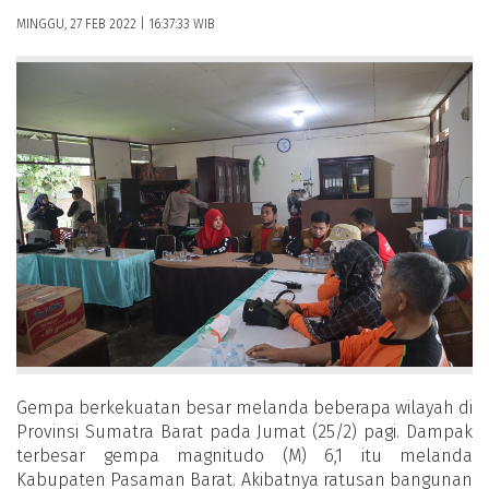
MINGGU, 27 FEB 2022 | 16:37:33 WIB
Gempa berkekuatan besar melanda beberapa wilayah di
Provinsi Sumatra Barat pada Jumat (25/2) pagi. Dampak
terbesar gempa magnitudo (M) 6,1 itu melanda
Kabupaten Pasaman Barat. Akibatnya ratusan bangunan