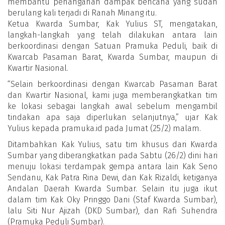
membantu penanganan dampak bencana yang sudah
berulang kali terjadi di Ranah Minang itu.
Ketua Kwarda Sumbar, Kak Yulius ST, mengatakan,
langkah-langkah yang telah dilakukan antara lain
berkoordinasi dengan Satuan Pramuka Peduli, baik di
Kwarcab Pasaman Barat, Kwarda Sumbar, maupun di
Kwartir Nasional.
“Selain berkoordinasi dengan Kwarcab Pasaman Barat
dan Kwartir Nasional, kami juga memberangkatkan tim
ke lokasi sebagai langkah awal sebelum mengambil
tindakan apa saja diperlukan selanjutnya,” ujar Kak
Yulius kepada pramuka.id pada Jumat (25/2) malam.
Ditambahkan Kak Yulius, satu tim khusus dari Kwarda
Sumbar yang diberangkatkan pada Sabtu (26/2) dini hari
menuju lokasi terdampak gempa antara lain Kak Seno
Sendanu, Kak Patra Rina Dewi, dan Kak Rizaldi, ketiganya
Andalan Daerah Kwarda Sumbar. Selain itu juga ikut
dalam tim Kak Oky Pringgo Dani (Staf Kwarda Sumbar),
lalu Siti Nur Ajizah (DKD Sumbar), dan Rafi Suhendra
(Pramuka Peduli Sumbar).